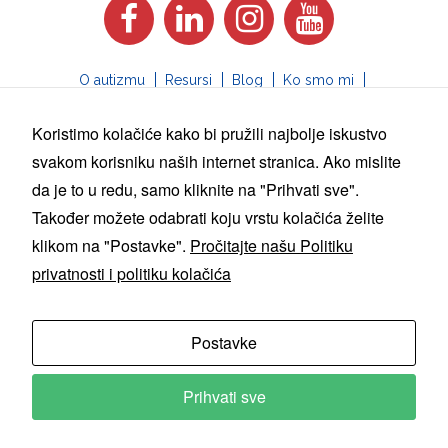
O autizmu
Resursi
Blog
Ko smo mi
Uključi se
Forum
Koristimo kolačiće kako bi pružili najbolje iskustvo
info@naukatizam.org
svakom korisniku naših internet stranica. Ako mislite
da je to u redu, samo kliknite na "Prihvati sve".
Sav sadržaj naše web stranice služi samo u
informativne svrhe. Nije zamjena za stručni savjet,
Također možete odabrati koju vrstu kolačića želite
dijagnozu ili liječenje. Iz tog razloga, uvijek tražite
klikom na "Postavke".
Pročitajte našu Politiku
savjet svog liječnika, terapeuta ili drugog
kvalifikovanog zdravstvenog radnika u slučaju bilo
privatnosti i politiku kolačića
kakvih pitanja ili nedoumica.
Dozvoljeno je preuzimati tekst sa naše stranice uz
obavezno navođenje našeg udruženja
nAUkaTIZAM kao izvora.
Postavke
Politika privatnosti i politika kolačića
Postavke kolačića
Prihvati sve
© 2025 by naukatizam.org | Web dizajn:
Galop Digital