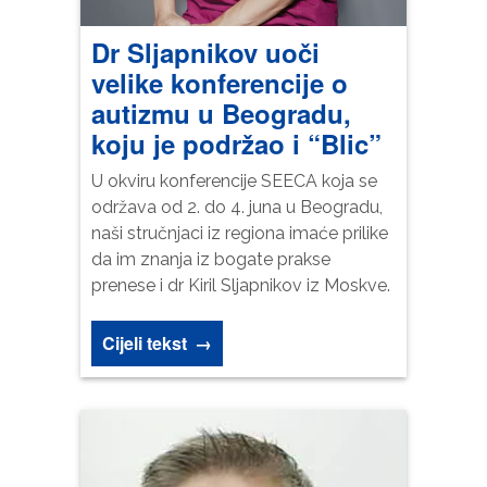
stranica
radila što
Dr Sljapnikov uoči
bolje
tokom
velike konferencije o
Vaše
autizmu u Beogradu,
posjete.
Ako
koju je podržao i “Blic”
odbijete
ove
U okviru konferencije SEECA koja se
kolačiće,
održava od 2. do 4. juna u Beogradu,
neke
naši stručnjaci iz regiona imaće prilike
funkcije
će
da im znanja iz bogate prakse
nestati s
prenese i dr Kiril Sljapnikov iz Moskve.
web
stranice.
Cijeli tekst
→
Marketing
Dijeljenjem
vaših
interesovanja i
ponašanja dok