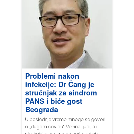
posjećujete
našu stranicu,
povećavate
šanse da
vidite
personalizirani
sadržaj i
ponude.
Problemi nakon
infekcije: Dr Čang je
stručnjak za sindrom
PANS i biće gost
Beograda
U poslednje vreme mnogo se govori
o „dugom covidu“. Većina ljudi, a i
stručnjaka, ne zna da već dugi niz