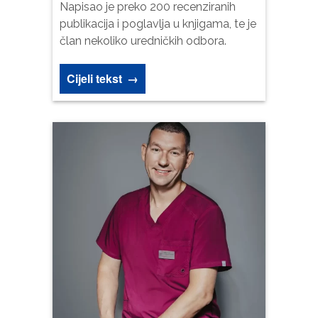
Napisao je preko 200 recenziranih
potrebni za
publikacija i poglavlja u knjigama, te je
funkcioniranje
web stranice.
član nekoliko uredničkih odbora.
Cijeli tekst
→
Statistika
Kako bismo
poboljšali
funkcionalnost
i strukturu
web stranice,
na osnovu
načina na koji
se web
stranica
koristi.
Iskustvo
Kako bi
naša
web