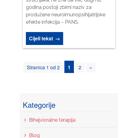
godina postoji zbirni naziv za
produžene neuroimunopsihijatrijske
efekte infekcija – PANS.
Cijeli tekst
→
Stranica 1 od 2
1
2
»
Kategorije
Bihejvioralne terapija
Blog