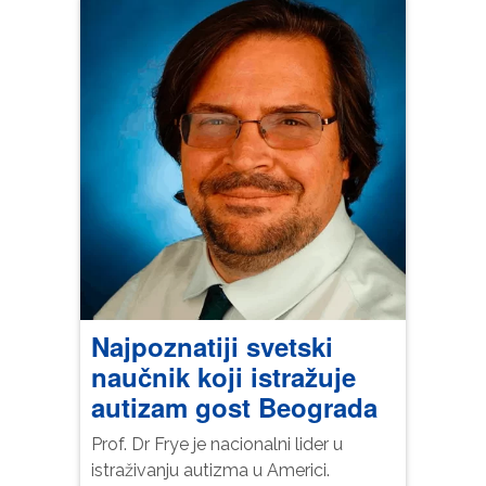
Najpoznatiji svetski
naučnik koji istražuje
autizam gost Beograda
Neophodno
Ovi kolačići
Prof. Dr Frye je nacionalni lider u
nisu izborni.
istraživanju autizma u Americi.
Oni su