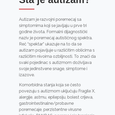
Autizam je razvojni poremećaj sa
simptomima koji se javljaju u prve tri
godine života. Formalni dijagnostički
naziv je poremećaj autističnog spektra.
Reč “spektar” ukazuje na to da se
autizam pojavljuje u različitim oblicima s
različitim nivoima ozbiljnosti. To znači da
svaki pojedinac s autizmom doživljava
svoje jedinstvene snage, simptome i
izazove.
Komorbidna stanja koja se često
povezuju s autizmom uključuju Fragile X,
alergije, astmu, epilepsiju, bolest crijeva,
Neophodno
gastrointestinalne/probavne
Ovi kolačići
poremećaje, perzistentne virusne
nisu izborni.