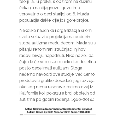
teoriji, ali u praksi, s obzirom na dužinu
čekanja na dijagnozu, govorimo
verovatno o deci starijoj od 6. Mlađa
populacija dakle krije još gore brojke.
Nekoliko naučnika i organizacija širom
sveta se bavilo projekcijama budućih
stopa autizma među decom. Mada su u
pitanju renomirani stručnjaci, njihovi
radovi bivaju napadnuti. Niko ne želi da
čuje da će vrlo uskoro nekoliko desetina
posto dece imati autizam. Stoga
nećemo navoditi ove studije, već ćemo
predstaviti grafike dosadašnjeg razvoja,
oko kog nema rasprave, recimo ovaj iz
Kalifornije koji pokazuje broj obolelih od
autizma po godini rođenja, 1960-2014.: