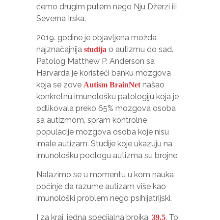
ćemo drugim putem nego Nju Džerzi ili
Severna Irska.
2019. godine je objavljena možda
najznačajnija
o autizmu do sad.
studija
Patolog Matthew P. Anderson sa
Harvarda je koristeći banku mozgova
koja se zove
našao
Autism BrainNet
konkretnu imunološku patologiju koja je
odlikovala preko 65% mozgova osoba
sa autizmom, spram kontrolne
populacije mozgova osoba koje nisu
imale autizam. Studije koje ukazuju na
imunološku podlogu autizma su brojne.
Nalazimo se u momentu u kom nauka
počinje da razume autizam više kao
imunološki problem nego psihijatrijski.
I za kraj, jedna specijalna brojka:
. To
39,5