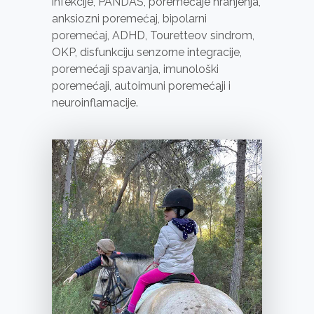
infekcije, PANDAS, poremećaje hranjenja,
Oni su
anksiozni poremećaj, bipolarni
potrebni za
poremećaj, ADHD, Touretteov sindrom,
funkcioniranje
OKP, disfunkciju senzorne integracije,
web stranice.
poremećaji spavanja, imunološki
poremećaji, autoimuni poremećaji i
neuroinflamacije.
Statistika
Kako bismo
poboljšali
funkcionalnost
i strukturu
web stranice,
na osnovu
načina na koji
se web
stranica
koristi.