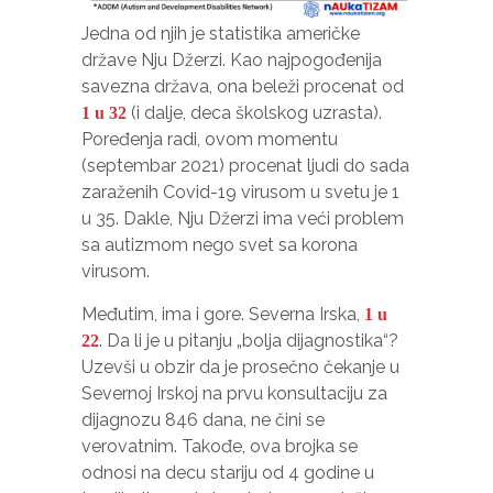
Jedna od njih je statistika američke
države Nju Džerzi. Kao najpogođenija
savezna država, ona beleži procenat od
(i dalje, deca školskog uzrasta).
1 u 32
Poređenja radi, ovom momentu
(septembar 2021) procenat ljudi do sada
zaraženih Covid-19 virusom u svetu je 1
u 35. Dakle, Nju Džerzi ima veći problem
sa autizmom nego svet sa korona
virusom.
Međutim, ima i gore. Severna Irska,
1 u
. Da li je u pitanju „bolja dijagnostika“?
22
Uzevši u obzir da je prosečno čekanje u
Severnoj Irskoj na prvu konsultaciju za
dijagnozu 846 dana, ne čini se
verovatnim. Takođe, ova brojka se
odnosi na decu stariju od 4 godine u