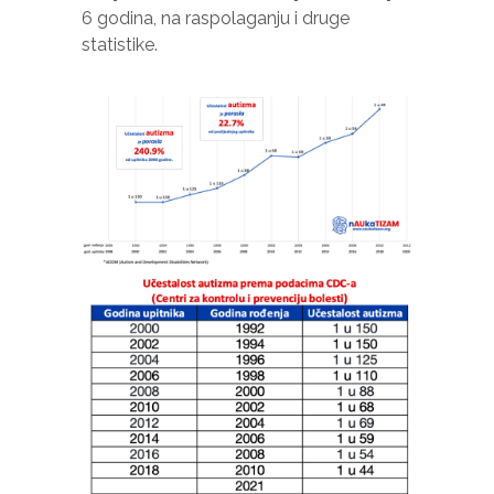
6 godina, na raspolaganju i druge
statistike.
Marketing
Dijeljenjem
vaših
interesovanja i
ponašanja
dok
posjećujete
našu stranicu,
povećavate
šanse da
vidite
personalizirani
sadržaj i
ponude.