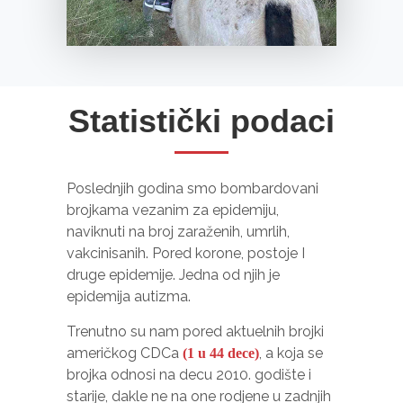
Iskustvo
Kako bi
naša
web
stranica
radila što
Statistički podaci
bolje
tokom
Vaše
Poslednjih godina smo bombardovani
posjete.
brojkama vezanim za epidemiju,
Ako
naviknuti na broj zaraženih, umrlih,
odbijete
ove
vakcinisanih. Pored korone, postoje I
kolačiće,
druge epidemije. Jedna od njih je
neke
epidemija autizma.
funkcije
Trenutno su nam pored aktuelnih brojki
će
američkog CDCa
, a koja se
(1 u 44 dece)
nestati s
brojka odnosi na decu 2010. godište i
web
starije, dakle ne na one rodjene u zadnjih
stranice.