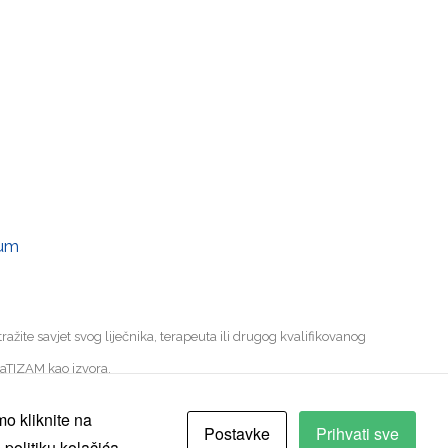
um
ražite savjet svog liječnika, terapeuta ili drugog kvalifikovanog
aTIZAM kao izvora.
mo kliknite na
Postavke
Prihvati sve
i politiku kolačića