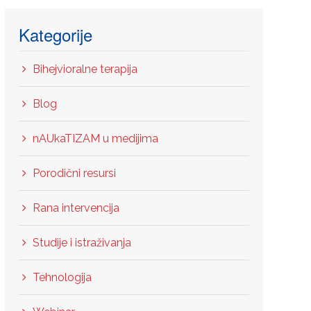
Kategorije
Bihejvioralne terapija
Blog
nAUkaTIZAM u medijima
Porodični resursi
Rana intervencija
Studije i istraživanja
Tehnologija