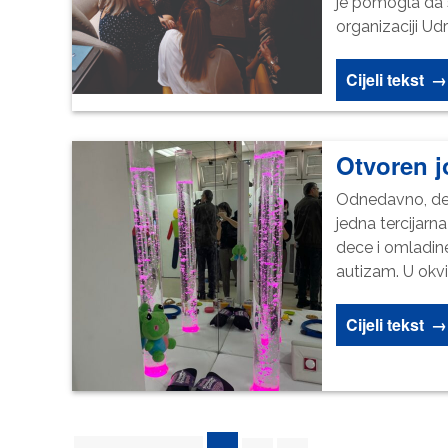
je pomogla da s
organizaciji Ud
Cijeli tekst
→
Otvoren j
Odnedavno, dec
jedna tercijarna
dece i omladine
autizam. U okvi
Cijeli tekst
→