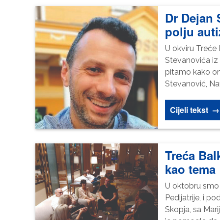
Dr Dejan 
polju aut
U okviru Treće 
Stevanovića iz K
pitamo kako on 
Stevanović, Nauč
Cijeli tekst
→
Treća Bal
kao tema
U oktobru smo 
Pedijatrije, i 
Skopja, sa Mar