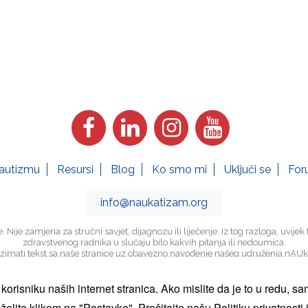
stranica
radila što
bolje
tokom
Vaše
posjete.
Ako
odbijete
ove
kolačiće,
neke
funkcije
će
autizmu
Resursi
Blog
Ko smo mi
Uključi se
For
nestati s
web
stranice.
info@naukatizam.org
ije zamjena za stručni savjet, dijagnozu ili liječenje. Iz tog razloga, uvijek t
zdravstvenog radnika u slučaju bilo kakvih pitanja ili nedoumica.
Marketing
uzimati tekst sa naše stranice uz obavezno navođenje našeg udruženja nAUk
Dijeljenjem
Politika privatnosti i politika kolačića
vaših
Postavke kolačića
korisniku naših internet stranica. Ako mislite da je to u redu, sa
interesovanja i
ponašanja dok
 želite klikom na "Postavke".
Pročitajte našu Politiku privatnosti 