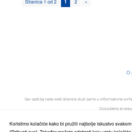
Stranica 1 od 2
1
2
»
O 
Sav sadržaj naše web stranice služi samo u informativne svrhe. N
Dozvoljeno je pre
Koristimo kolačiće kako bi pružili najbolje iskustvo svakom 
"Prihvati sve". Također možete odabrati koju vrstu kolačića