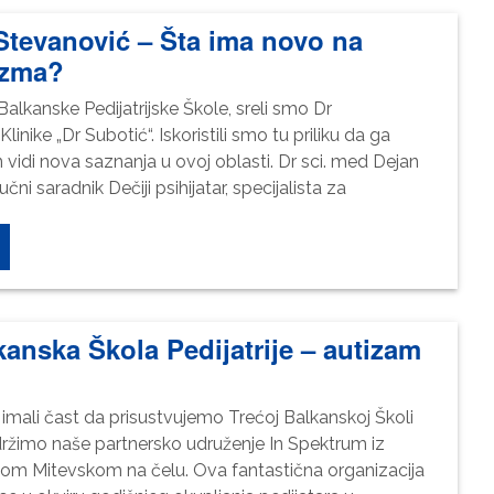
Stevanović – Šta ima novo na
izma?
Balkanske Pedijatrijske Škole, sreli smo Dr
linike „Dr Subotić“. Iskoristili smo tu priliku da ga
vidi nova saznanja u ovoj oblasti. Dr sci. med Dejan
ni saradnik Dečiji psihijatar, specijalista za
kanska Škola Pedijatrije – autizam
imali čast da prisustvujemo Trećoj Balkanskoj Školi
Neophodno
podržimo naše partnersko udruženje In Spektrum iz
Ovi kolačići
ijom Mitevskom na čelu. Ova fantastična organizacija
nisu izborni.
Oni su