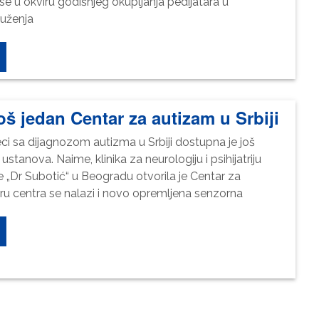
e u okviru godišnjeg okupljanja pedijatara u
potrebni za
ruženja
funkcioniranje
web stranice.
Statistika
Kako bismo
oš jedan Centar za autizam u Srbiji
poboljšali
funkcionalnost
i strukturu
i sa dijagnozom autizma u Srbiji dostupna je još
web stranice,
 ustanova. Naime, klinika za neurologiju i psihijatriju
na osnovu
 „Dr Subotić“ u Beogradu otvorila je Centar za
načina na koji
ru centra se nalazi i novo opremljena senzorna
se web
stranica
koristi.
Iskustvo
Kako bi
naša
web