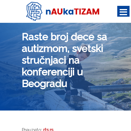
Raste broj dece sa
autizmom, svetski
stručnjaci na
konferenciji u
Beogradu
Preuzeto:
rts.rs