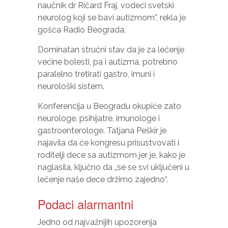
stranica
naučnik dr Ričard Fraj, vodeći svetski
radila što
neurolog koji se bavi autizmom”, rekla je
bolje
gošća Radio Beograda.
tokom
Vaše
Dominatan stručni stav da je za lečenje
posjete.
većine bolesti, pa i autizma, potrebno
Ako
odbijete
paralelno tretirati gastro, imuni i
ove
neurološki sistem.
kolačiće,
neke
Konferencija u Beogradu okupiće zato
funkcije
neurologe, psihijatre, imunologe i
će
nestati s
gastroenterologe. Tatjana Peškir je
web
najavila da će kongresu prisustvovati i
stranice.
roditelji dece sa autizmom jer je, kako je
naglasila, ključno da „se se svi uključeni u
lečenje naše dece držimo zajedno“.
Marketing
Dijeljenjem
Podaci alarmantni
vaših
interesovanja i
Jedno od najvažnijih upozorenja
ponašanja dok