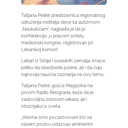
potrebni za
funkcioniranje
Tatjana Peškir, predstavnica regionalnog
web stranice.
udruženja roditelja dece sa autizmom
„Naukatizam“, naglasila je da je
Statistika
konferencija „u pravom smislu
Kako bismo
medicinski kongres, registrovan pri
poboljšali
Lekarskoj komori“.
funkcionalnost
i strukturu
Lekari iz Srbije i susednih zemalja, imaće
web stranice,
priliku da obezbede poene, ali i da čuju
na osnovu
načina na koji
najnovija naučna saznanja na ovu temu.
se web
stranica
Tatjana Peškir, gošća Magazina na
koristi.
prvom Radio Beograda, kaže da je
zadovoljna odzivom lekara, ali i
stručnjaka iz sveta.
Iskustvo
Kako bi
„Veoma smo počastvovani što se
naša
našem pozivu odazvao eminentni
web