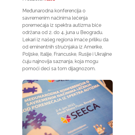
Međunarodna konferencija o
savremenim načinima lečenja
poremećaja iz spektra autizma biće
održana od 2. do 4. juna u Beogradu.
Lekari iz našeg regiona imaće priliku da
od eminentnih stručnjaka iz Amerike,
Poljske, Italije, Francuske, Rusije i Ukrajine
čuju najnovija saznanja, koja mogu
pomoći deci sa tom dijagnozom.
Neophodno
Ovi kolačići
nisu izborni.
Oni su