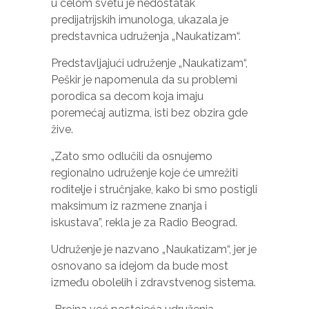
u celom svetu je nedostatak
predijatrijskih imunologa, ukazala je
predstavnica udruženja „Naukatizam“.
Predstavljajući udruženje „Naukatizam“,
Peškir je napomenula da su problemi
porodica sa decom koja imaju
poremećaj autizma, isti bez obzira gde
žive.
„Zato smo odlučili da osnujemo
regionalno udruženje koje će umrežiti
roditelje i stručnjake, kako bi smo postigli
maksimum iz razmene znanja i
iskustava”, rekla je za Radio Beograd.
Udruženje je nazvano „Naukatizam“, jer je
osnovano sa idejom da bude most
između obolelih i zdravstvenog sistema.