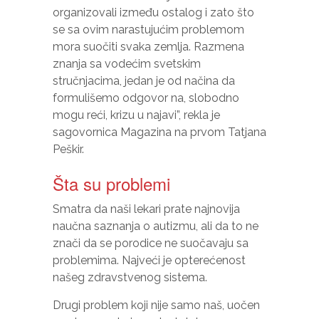
organizovali između ostalog i zato što
se sa ovim narastujućim problemom
mora suočiti svaka zemlja. Razmena
znanja sa vodećim svetskim
stručnjacima, jedan je od načina da
formulišemo odgovor na, slobodno
mogu reći, krizu u najavi”, rekla je
sagovornica Magazina na prvom Tatjana
Peškir.
Šta su problemi
Smatra da naši lekari prate najnovija
naučna saznanja o autizmu, ali da to ne
znači da se porodice ne suočavaju sa
problemima. Najveći je opterećenost
našeg zdravstvenog sistema.
Drugi problem koji nije samo naš, uočen