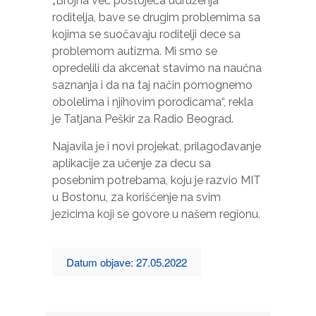
„Brojna već postojeća udruženja
roditelja, bave se drugim problemima sa
kojima se suočavaju roditelji dece sa
problemom autizma. Mi smo se
opredelili da akcenat stavimo na naučna
saznanja i da na taj način pomognemo
obolelima i njihovim porodicama“, rekla
je Tatjana Peškir za Radio Beograd.
Najavila je i novi projekat, prilagođavanje
aplikacije za učenje za decu sa
posebnim potrebama, koju je razvio MIT
u Bostonu, za korišćenje na svim
jezicima koji se govore u našem regionu.
Datum objave: 27.05.2022