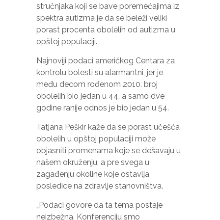
posjećujete
stručnjaka koji se bave poremećajima iz
našu stranicu,
spektra autizma je da se beleži veliki
povećavate
porast procenta obolelih od autizma u
šanse da
opštoj populaciji.
vidite
personalizirani
sadržaj i
Najnoviji podaci američkog Centara za
ponude.
kontrolu bolesti su alarmantni, jer je
među decom rođenom 2010. broj
obolelih bio jedan u 44, a samo dve
godine ranije odnos je bio jedan u 54.
Tatjana Peškir kaže da se porast učešća
obolelih u opštoj populaciji može
objasniti promenama koje se dešavaju u
našem okruženju, a pre svega u
zagađenju okoline koje ostavlja
posledice na zdravlje stanovništva.
„Podaci govore da ta tema postaje
neizbežna. Konferenciju smo