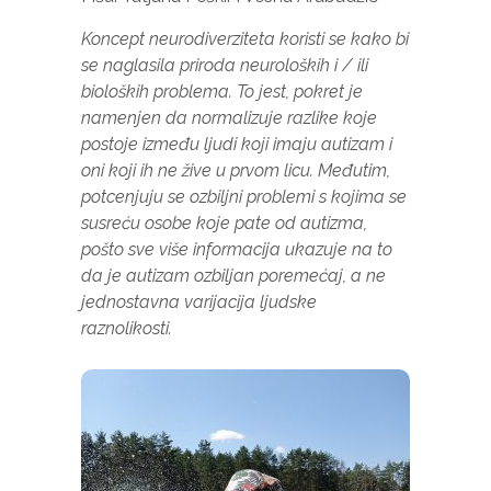
Koncept neurodiverziteta koristi se kako bi
se naglasila priroda neuroloških i / ili
bioloških problema. To jest, pokret je
namenjen da normalizuje razlike koje
postoje između ljudi koji imaju autizam i
oni koji ih ne žive u prvom licu. Međutim,
potcenjuju se ozbiljni problemi s kojima se
susreću osobe koje pate od autizma,
pošto sve više informacija ukazuje na to
da je autizam ozbiljan poremećaj, a ne
jednostavna varijacija ljudske
raznolikosti.
Neophodno
Ovi kolačići
nisu izborni.
Oni su