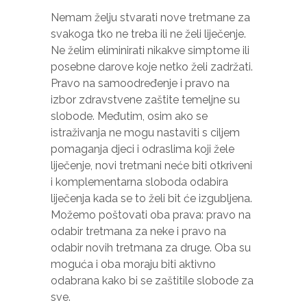
posjećujete
Nemam želju stvarati nove tretmane za
našu stranicu,
povećavate
svakoga tko ne treba ili ne želi liječenje.
šanse da
Ne želim eliminirati nikakve simptome ili
vidite
posebne darove koje netko želi zadržati.
personalizirani
Pravo na samoodređenje i pravo na
sadržaj i
ponude.
izbor zdravstvene zaštite temeljne su
slobode. Međutim, osim ako se
istraživanja ne mogu nastaviti s ciljem
pomaganja djeci i odraslima koji žele
liječenje, novi tretmani neće biti otkriveni
i komplementarna sloboda odabira
liječenja kada se to želi bit će izgubljena.
Možemo poštovati oba prava: pravo na
odabir tretmana za neke i pravo na
odabir novih tretmana za druge. Oba su
moguća i oba moraju biti aktivno
odabrana kako bi se zaštitile slobode za
sve.