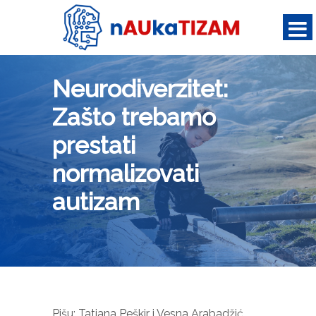
Neurodiverzitet:
Zašto trebamo
prestati
normalizovati
autizam
Pišu: Tatjana Peškir i Vesna Arabadžić