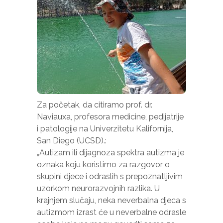
potrebni za
funkcioniranje
web stranice.
Statistika
Kako bismo
poboljšali
funkcionalnost
i strukturu
Za početak, da citiramo prof. dr.
web stranice,
Naviauxa, profesora medicine, pedijatrije
na osnovu
načina na koji
i patologije na Univerzitetu Kalifornija,
se web
San Diego (UCSD).:
stranica
„Autizam ili dijagnoza spektra autizma je
koristi.
oznaka koju koristimo za razgovor o
skupini djece i odraslih s prepoznatljivim
uzorkom neurorazvojnih razlika. U
Iskustvo
Kako bi
krajnjem slučaju, neka neverbalna djeca s
naša
autizmom izrast će u neverbalne odrasle
web