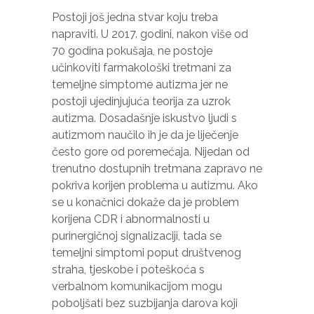
Postoji još jedna stvar koju treba
napraviti. U 2017. godini, nakon više od
70 godina pokušaja, ne postoje
učinkoviti farmakološki tretmani za
temeljne simptome autizma jer ne
postoji ujedinjujuća teorija za uzrok
autizma. Dosadašnje iskustvo ljudi s
autizmom naučilo ih je da je liječenje
često gore od poremećaja. Nijedan od
trenutno dostupnih tretmana zapravo ne
pokriva korijen problema u autizmu. Ako
se u konačnici dokaže da je problem
korijena CDR i abnormalnosti u
purinergičnoj signalizaciji, tada se
temeljni simptomi poput društvenog
straha, tjeskobe i poteškoća s
verbalnom komunikacijom mogu
poboljšati bez suzbijanja darova koji