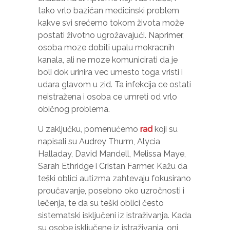
tako vrlo bazičan medicinski problem
kakve svi srećemo tokom života može
postati životno ugrožavajući. Naprimer,
osoba moze dobiti upalu mokracnih
kanala, ali ne moze komunicirati da je
boli dok urinira vec umesto toga vristi i
udara glavom u zid. Ta infekcija ce ostati
neistražena i osoba ce umreti od vrlo
običnog problema.
U zaključku, pomenućemo
rad
koji su
napisali su Audrey Thurm, Alycia
Halladay, David Mandell, Melissa Maye,
Sarah Ethridge i Cristan Farmer. Kažu da
teški oblici autizma zahtevaju fokusirano
proučavanje, posebno oko uzročnosti i
lečenja, te da su teški oblici često
sistematski isključeni iz istraživanja. Kada
su osobe isključene iz istraživanja, oni