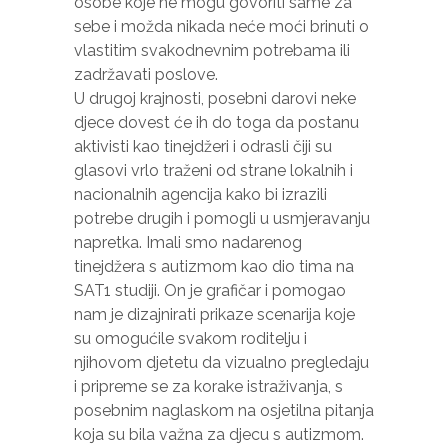
osobe koje ne mogu govoriti same za
stranica
sebe i možda nikada neće moći brinuti o
radila što
bolje
vlastitim svakodnevnim potrebama ili
tokom
zadržavati poslove.
Vaše
U drugoj krajnosti, posebni darovi neke
posjete.
djece dovest će ih do toga da postanu
Ako
odbijete
aktivisti kao tinejdžeri i odrasli čiji su
ove
glasovi vrlo traženi od strane lokalnih i
kolačiće,
nacionalnih agencija kako bi izrazili
neke
funkcije
potrebe drugih i pomogli u usmjeravanju
će
napretka. Imali smo nadarenog
nestati s
tinejdžera s autizmom kao dio tima na
web
SAT1 studiji. On je grafičar i pomogao
stranice.
nam je dizajnirati prikaze scenarija koje
su omogućile svakom roditelju i
Marketing
njihovom djetetu da vizualno pregledaju
Dijeljenjem
i pripreme se za korake istraživanja, s
vaših
posebnim naglaskom na osjetilna pitanja
interesovanja i
koja su bila važna za djecu s autizmom.
ponašanja dok