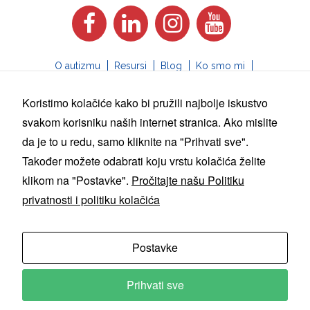
O autizmu
Resursi
Blog
Ko smo mi
Uključi se
Forum
Koristimo kolačiće kako bi pružili najbolje iskustvo
info@naukatizam.org
svakom korisniku naših internet stranica. Ako mislite
da je to u redu, samo kliknite na "Prihvati sve".
Sav sadržaj naše web stranice služi samo u
informativne svrhe. Nije zamjena za stručni savjet,
Također možete odabrati koju vrstu kolačića želite
dijagnozu ili liječenje. Iz tog razloga, uvijek tražite
klikom na "Postavke".
Pročitajte našu Politiku
savjet svog liječnika, terapeuta ili drugog
kvalifikovanog zdravstvenog radnika u slučaju bilo
privatnosti i politiku kolačića
kakvih pitanja ili nedoumica.
Dozvoljeno je preuzimati tekst sa naše stranice uz
obavezno navođenje našeg udruženja
nAUkaTIZAM kao izvora.
Postavke
Politika privatnosti i politika kolačića
Postavke kolačića
Prihvati sve