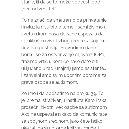
stanje, ili da se to može podvesti pod
„neurodiverzitet“.
To ne znači da smatramo da prihvatanje
i inkluzija nisu bitne teme. I sami živimo u
svetu u kom naša deca ne uspevaju da
se uključe u život zbog prepreka koje im
društvo postavlja. Provodimo dane
boreći se za ostvarivanje ciljeva iz IOPa,
tražimo vrtić u kom će naše dete biti
uključeno u rad, unajmljujemo asistente…
i zahvalni smo svim upornim borcima za
prava osoba sa autizmom.
Želimo i da podsetimo na brojku 39. To
je, prema istraživanju Instituta Karolinska,
prosečni životni vek osobe sa autizmom.
Ako ne uspevate nikako da komunicirate
sa spoljnom sredinom, jako ćete teško
ukazati na simptome koji vas muče, i