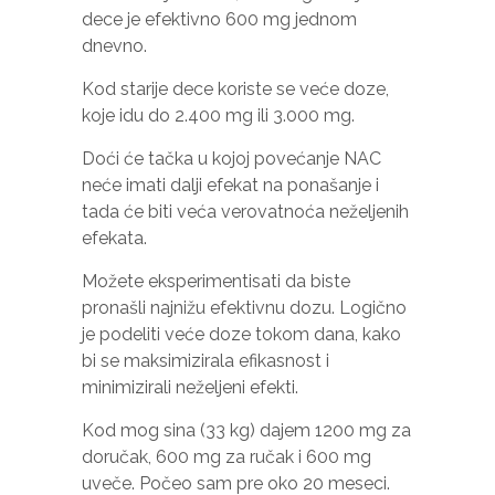
dece je efektivno 600 mg jednom
dnevno.
Kod starije dece koriste se veće doze,
koje idu do 2.400 mg ili 3.000 mg.
Doći će tačka u kojoj povećanje NAC
neće imati dalji efekat na ponašanje i
tada će biti veća verovatnoća neželjenih
efekata.
Možete eksperimentisati da biste
pronašli najnižu efektivnu dozu. Logično
je podeliti veće doze tokom dana, kako
bi se maksimizirala efikasnost i
minimizirali neželjeni efekti.
Kod mog sina (33 kg) dajem 1200 mg za
doručak, 600 mg za ručak i 600 mg
uveče. Počeo sam pre oko 20 meseci.