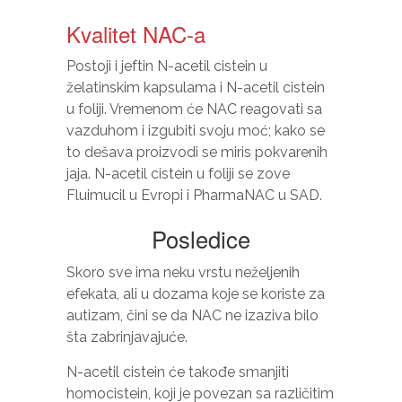
Kvalitet NAC-a
Postoji i jeftin N-acetil cistein u
želatinskim kapsulama i N-acetil cistein
u foliji. Vremenom će NAC reagovati sa
vazduhom i izgubiti svoju moć; kako se
to dešava proizvodi se miris pokvarenih
jaja. N-acetil cistein u foliji se zove
Fluimucil u Evropi i PharmaNAC u SAD.
Posledice
Skoro sve ima neku vrstu neželjenih
efekata, ali u dozama koje se koriste za
autizam, čini se da NAC ne izaziva bilo
šta zabrinjavajuće.
N-acetil cistein će takođe smanjiti
homocistein, koji je povezan sa različitim