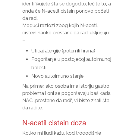
identifikujete šta se dogodilo, lečite to, a
onda će N-acetil cistein ponovo početi
da radi.
Mogući razlozi zbog kojih N-acetil
cistein naoko prestane da radi uključuju:
–
Uticaj alergije (polen ili hrana)
Pogoršanje u postojećoj autoimunoj
bolesti
Novo autoimuno stanje
Na primer, ako osoba ima istoriju gastro
problema i oni se pogoršavaju baš kada
NAC „prestane da radi“, vi biste znali šta
da radite.
N-acetil cistein doza
Koliko mi ljudi kažu, kod trogodišnje