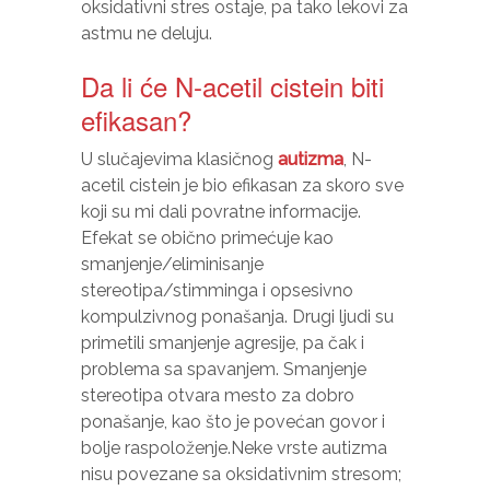
oksidativni stres ostaje, pa tako lekovi za
astmu ne deluju.
Da li će N-acetil cistein biti
efikasan?
U slučajevima klasičnog
autizma
, N-
acetil cistein je bio efikasan za skoro sve
koji su mi dali povratne informacije.
Efekat se obično primećuje kao
smanjenje/eliminisanje
stereotipa/stimminga i opsesivno
kompulzivnog ponašanja. Drugi ljudi su
primetili smanjenje agresije, pa čak i
problema sa spavanjem. Smanjenje
stereotipa otvara mesto za dobro
ponašanje, kao što je povećan govor i
bolje raspoloženje.Neke vrste autizma
nisu povezane sa oksidativnim stresom;