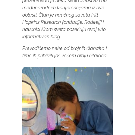
prezentovao je neka svoja iskustva i na
potrebni za
međunarodnim konferencijama iz ove
funkcioniranje
oblasti. Član je naučnog saveta Pitt
web stranice.
Hopkins Research fondacije. Roditelji i
naučnici širom sveta posećuju ovaj vrlo
informativan blog.
Statistika
Kako bismo
Prevodićemo neke od brojnih članaka i
poboljšali
funkcionalnost
time ih približiti još većem broju čitalaca.
i strukturu
web stranice,
na osnovu
načina na koji
se web
stranica
koristi.
Iskustvo
Kako bi
naša
web