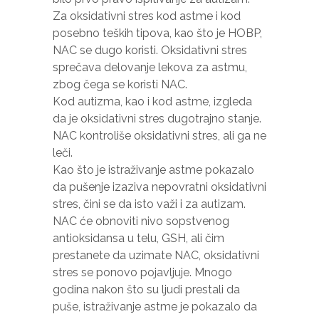
Za oksidativni stres kod astme i kod
posebno teških tipova, kao što je HOBP,
NAC se dugo koristi. Oksidativni stres
sprečava delovanje lekova za astmu,
zbog čega se koristi NAC.
Kod autizma, kao i kod astme, izgleda
da je oksidativni stres dugotrajno stanje.
NAC kontroliše oksidativni stres, ali ga ne
leči.
Kao što je istraživanje astme pokazalo
da pušenje izaziva nepovratni oksidativni
stres, čini se da isto važi i za autizam.
NAC će obnoviti nivo sopstvenog
antioksidansa u telu, GSH, ali čim
prestanete da uzimate NAC, oksidativni
stres se ponovo pojavljuje. Mnogo
godina nakon što su ljudi prestali da
puše, istraživanje astme je pokazalo da