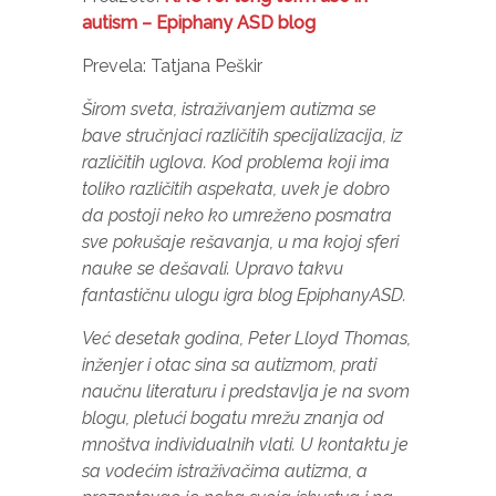
autism – Epiphany ASD blog
Prevela: Tatjana Peškir
Širom sveta, istraživanjem autizma se
bave stručnjaci različitih specijalizacija, iz
različitih uglova. Kod problema koji ima
toliko različitih aspekata, uvek je dobro
da postoji neko ko umreženo posmatra
sve pokušaje rešavanja, u ma kojoj sferi
nauke se dešavali. Upravo takvu
fantastičnu ulogu igra blog EpiphanyASD.
Već desetak godina, Peter Lloyd Thomas,
inženjer i otac sina sa autizmom, prati
naučnu literaturu i predstavlja je na svom
blogu, pletući bogatu mrežu znanja od
Neophodno
mnoštva individualnih vlati. U kontaktu je
Ovi kolačići
sa vodećim istraživačima autizma, a
nisu izborni.
Oni su