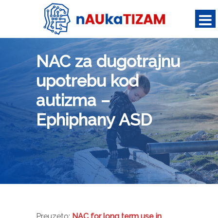
NAC za dugotrajnu
upotrebu kod
autizma –
Ephiphany ASD
Preuzeto:
NAC for long term use in