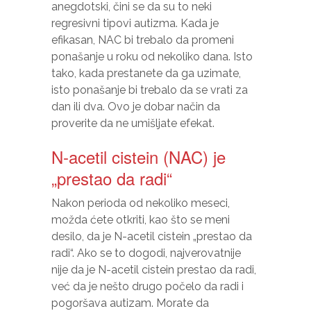
anegdotski, čini se da su to neki
regresivni tipovi autizma. Kada je
efikasan, NAC bi trebalo da promeni
ponašanje u roku od nekoliko dana. Isto
tako, kada prestanete da ga uzimate,
isto ponašanje bi trebalo da se vrati za
dan ili dva. Ovo je dobar način da
proverite da ne umišljate efekat.
N-acetil cistein (NAC) je
„prestao da radi“
Nakon perioda od nekoliko meseci,
možda ćete otkriti, kao što se meni
desilo, da je N-acetil cistein „prestao da
radi“. Ako se to dogodi, najverovatnije
nije da je N-acetil cistein prestao da radi,
već da je nešto drugo počelo da radi i
pogoršava autizam. Morate da