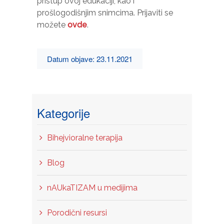
pristup ovoj edukaciji, kao i
posjećujete
prošlogodišnjim snimcima. Prijaviti se
našu stranicu,
povećavate
možete
ovde
.
šanse da
vidite
personalizirani
Datum objave: 23.11.2021
sadržaj i
ponude.
Kategorije
Bihejvioralne terapija
Blog
nAUkaTIZAM u medijima
Porodični resursi