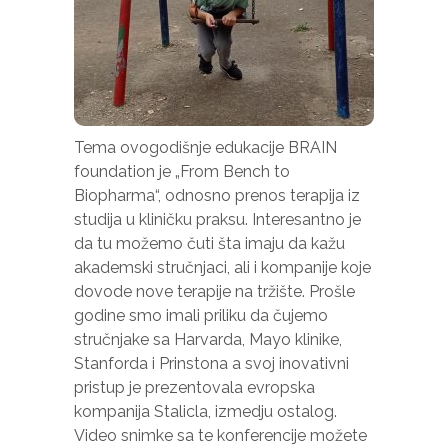
potrebni za
funkcioniranje
web stranice.
Statistika
Kako bismo
Tema ovogodišnje edukacije BRAIN
poboljšali
foundation je „From Bench to
funkcionalnost
Biopharma“, odnosno prenos terapija iz
i strukturu
web stranice,
studija u kliničku praksu. Interesantno je
na osnovu
da tu možemo čuti šta imaju da kažu
načina na koji
akademski stručnjaci, ali i kompanije koje
se web
dovode nove terapije na tržište. Prošle
stranica
koristi.
godine smo imali priliku da čujemo
stručnjake sa Harvarda, Mayo klinike,
Stanforda i Prinstona a svoj inovativni
Iskustvo
pristup je prezentovala evropska
Kako bi
kompanija Stalicla, izmedju ostalog.
naša
Video snimke sa te konferencije možete
web