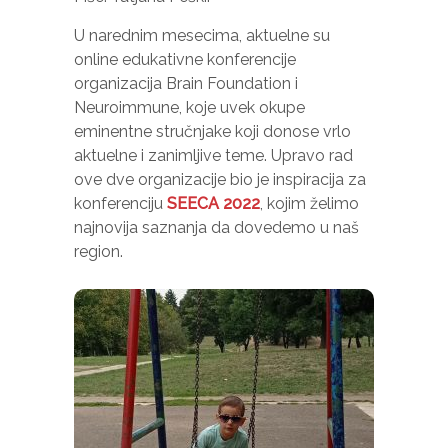
U narednim mesecima, aktuelne su
online edukativne konferencije
organizacija Brain Foundation i
Neuroimmune, koje uvek okupe
eminentne stručnjake koji donose vrlo
aktuelne i zanimljive teme. Upravo rad
ove dve organizacije bio je inspiracija za
konferenciju
SEECA 2022
, kojim želimo
najnovija saznanja da dovedemo u naš
region.
Neophodno
Ovi kolačići
nisu izborni.
Oni su