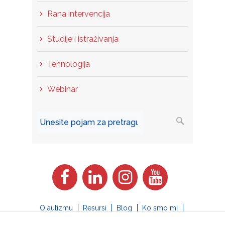
Rana intervencija
Studije i istraživanja
Tehnologija
Webinar
O autizmu
Resursi
Blog
Ko smo mi
Uključi se
Forum