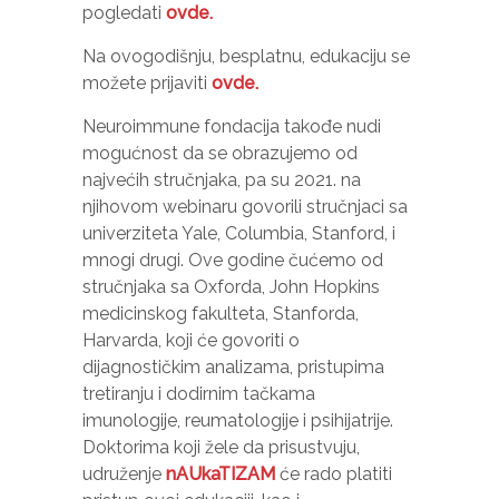
stranica
pogledati
ovde.
radila što
bolje
Na ovogodišnju, besplatnu, edukaciju se
tokom
možete prijaviti
ovde.
Vaše
posjete.
Neuroimmune fondacija takođe nudi
Ako
mogućnost da se obrazujemo od
odbijete
ove
najvećih stručnjaka, pa su 2021. na
kolačiće,
njihovom webinaru govorili stručnjaci sa
neke
univerziteta Yale, Columbia, Stanford, i
funkcije
mnogi drugi. Ove godine čućemo od
će
nestati s
stručnjaka sa Oxforda, John Hopkins
web
medicinskog fakulteta, Stanforda,
stranice.
Harvarda, koji će govoriti o
dijagnostičkim analizama, pristupima
tretiranju i dodirnim tačkama
Marketing
imunologije, reumatologije i psihijatrije.
Dijeljenjem
vaših
Doktorima koji žele da prisustvuju,
interesovanja i
udruženje
nAUkaTIZAM
će rado platiti
ponašanja dok