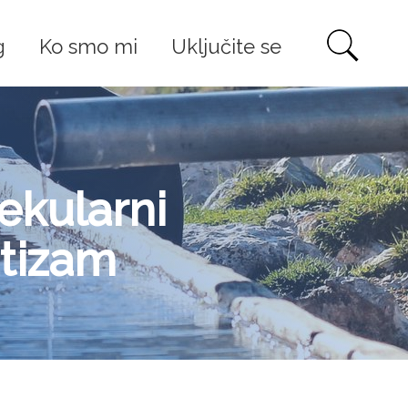
g
Ko smo mi
Uključite se
ekularni
utizam