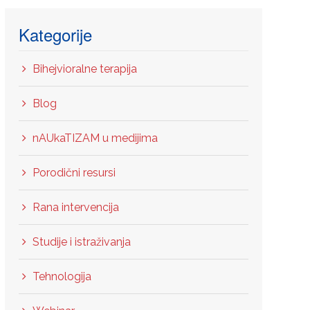
Kategorije
Bihejvioralne terapija
Blog
nAUkaTIZAM u medijima
Porodični resursi
Rana intervencija
Studije i istraživanja
Tehnologija