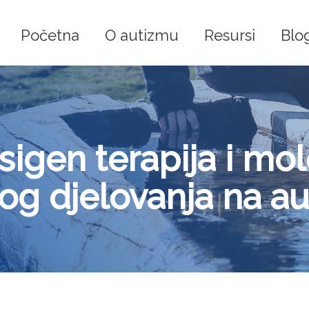
Početna
O autizmu
Resursi
Blo
igen terapija i mol
kog djelovanja na a