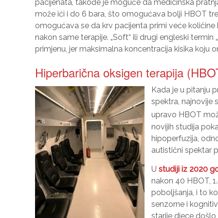
pacijenata, takođe je moguće da medicinska pratnja
može ići i do 6 bara, što omogućava bolji HBOT t
omogućava se da krv pacijenta primi veće količine kis
nakon same terapije. „Soft“ ili drugi engleski termi
primjenu, jer maksimalna koncentracija kisika koju o
Hiperbarična oksigen terapija (HBO
Kada je u pitanju 
spektra, najnovije 
upravo HBOT može 
novijih studija po
hipoperfuzija, odn
autistični spektar 
U
studiji iz 2020 g
nakon 40 HBOT, 1.
poboljšanja, i to k
senzorne i kognitiv
starije djece došl