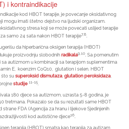
) i kontraindikacije
ndikacije kod HBOT terapije, je povećanje oksidativnog
ji mogu imati štetno dejstvo na ljudski organizam.
ksidativnog stresa koji se može povećati uslijed terapije
7,8
to za samo 24 sata nakon HBOT terapije
.
ugerišu da hiperbarična oksigen terapija (HBOT)
9,10
dukuje proizvodnju slobodnih
radikala
. Sa pomenutim
eci sa autizmom u kombinaciji sa terapijom suplementima
Vitamin E, koenzim CoQ10, glutation i selen. HBOT
o što su
superoksid dismutaza
,
glutation peroksidaza
,
11-15
brojne
studije
.
čivala 180 djece sa autizmom, uzrasta 5-8 godina, je
40 tretmana. Pokazalo se da su rezultati same HBOT
od strane FDA (Agencija za hranu i lijekove Sjedinjenih
16
zdražljivosti kod autistične djece
.
igen terapija (HBOT) smatra kao terapija za autizam