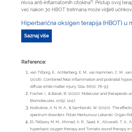
6
nivoa anti-inflamatornih citokina
. Pristup ovoj ter
već nakon 30 HBOT tretmana može vidjeti učinkovit
Hiperbarična oksigen terapija (HBOT) u
Saznaj više
Reference:
van Tilborg, E., Achterberg, E. M., van Kammen, C. M., van d
(2018). Combined fetal inflammation and postnatal hypoxia
diffuse white matter injury. Glia, 66(1), 78-93.
Fischer, I., & Barak, B. (2020). Molecular and therapeutic 
Biomolecules, 10(9), 1247.
Kostiukow, A. N. N. A., & Samborski, W. (2020). The effec
spectrum disorders. Polski Merkuriusz Lekarski: Organ Po
El-Tellawy, M. M., Ahmad, A. R., Saad, K., Alruwaili, T. A., A
hyperbaric oxygen therapy and Tomatis sound therapy in c