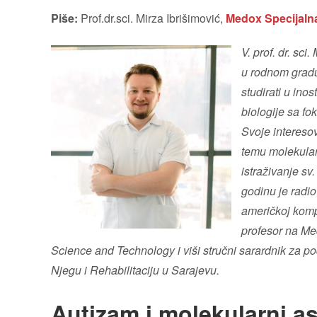
Piše:
Prof.dr.sci. Mirza Ibrišimović,
Medox Specijalna 
V. prof. dr. sc
u rodnom gradu,
studirati u ino
biologije sa f
Svoje intereso
temu molekularn
istraživanje sv
godinu je radio
američkoj komp
profesor na Me
Science and Technology i viši stručni sarardnik za p
Njegu i Rehabilitaciju u Sarajevu.
Autizam i molekularni as