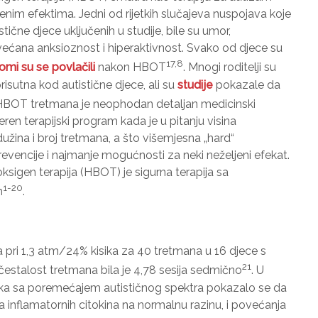
nim efektima. Jedni od rijetkih slučajeva nuspojava koje
stične djece uključenih u studije, bile su umor,
ovećana anksioznost i hiperaktivnost. Svako od djece su
17,8
omi su se povlačili
nakon HBOT
. Mnogi roditelji su
isutna kod autistične djece, ali su
studije
pokazale da
e HBOT tretmana je neophodan detaljan medicinski
ren terapijski program kada je u pitanju visina
dužina i broj tretmana, a što višemjesna „hard“
vencije i najmanje mogućnosti za neki neželjeni efekat.
ksigen terapija (HBOT) je sigurna terapija sa
1-20
m
.
 pri 1,3 atm/24% kisika za 40 tretmana u 16 djece s
21
čestalost tretmana bila je 4,78 sesija sedmično
. U
a sa poremećajem autističnog spektra pokazalo se da
 inflamatornih citokina na normalnu razinu, i povećanja