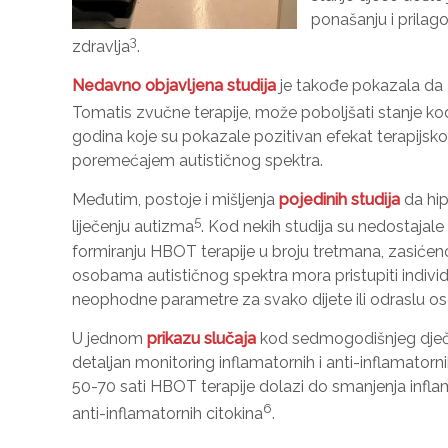
ponašanju i prila
3
zdravlja
.
Nedavno objavljena studija
je takođe pokazala da
Tomatis zvučne terapije, može poboljšati stanje k
godina koje su pokazale pozitivan efekat terapij
poremećajem autističnog spektra.
Međutim, postoje i mišljenja
pojedinih studija
da hip
5
liječenju autizma
. Kod nekih studija su nedostajale k
formiranju HBOT terapije u broju tretmana, zasićenost
osobama autističnog spektra mora pristupiti individ
neophodne parametre za svako dijete ili odraslu o
U jednom
prikazu slučaja
kod sedmogodišnjeg dječa
detaljan monitoring inflamatornih i anti-inflamator
50-70 sati HBOT terapije dolazi do smanjenja inflam
6
anti-inflamatornih citokina
.