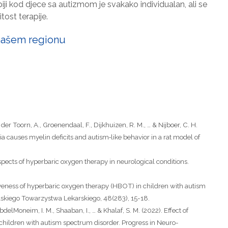
apiji kod djece sa autizmom je svakako individualan, ali se
ost terapije.
 našem regionu
er Toorn, A., Groenendaal, F., Dijkhuizen, R. M., … & Nijboer, C. H.
 causes myelin deficits and autism‐like behavior in a rat model of
aspects of hyperbaric oxygen therapy in neurological conditions.
tiveness of hyperbaric oxygen therapy (HBOT) in children with autism
lskiego Towarzystwa Lekarskiego, 48(283), 15-18.
bdelMoneim, I. M., Shaaban, I., … & Khalaf, S. M. (2022). Effect of
hildren with autism spectrum disorder. Progress in Neuro-