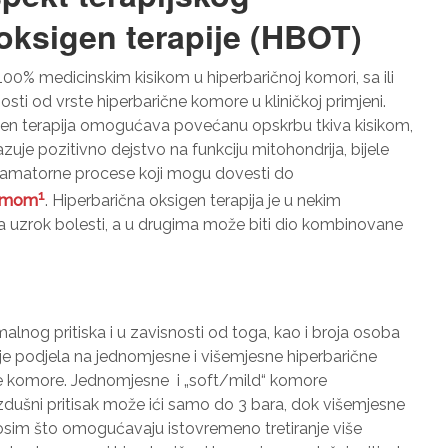
potrebni za
 oksigen terapije (HBOT)
funkcioniranje
web stranice.
100% medicinskim kisikom u hiperbaričnoj komori, sa ili
osti od vrste hiperbarične komore u kliničkoj primjeni.
Statistika
igen terapija omogućava povećanu opskrbu tkiva kisikom,
Kako bismo
uje pozitivno dejstvo na funkciju mitohondrija, bijele
poboljšali
nflamatorne procese koji mogu dovesti do
funkcionalnost
1
i strukturu
zmom
. Hiperbarična oksigen terapija je u nekim
web stranice,
 na uzrok bolesti, a u drugima može biti dio kombinovane
na osnovu
načina na koji
se web
stranica
koristi.
malnog pritiska i u zavisnosti od toga, kao i broja osoba
 je podjela na jednomjesne i višemjesne hiperbarične
Iskustvo
čne komore. Jednomjesne i „soft/mild“ komore
Kako bi
dušni pritisak može ići samo do 3 bara, dok višemjesne
naša
 osim što omogućavaju istovremeno tretiranje više
web