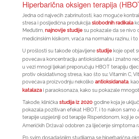
Hiperbarična oksigen terapija (HBOT
Jedna od najvećih zabrinutosti, kao moguće kontrai
stresa i posljedična produkcija
slobodnih radikala
ko
Međutim,
najnovije studije
su pokazale da se nivo o
medicinskim kisikom, vraća na normalnu razinu, i 
U prošlosti su takođe objavljene
studije
koje opet s
povećava koncentraciju antioksidanata i znatno re
u vezi mnogi ljekari preporučuju HBOT terapiju dj
protiv oksidativnog stresa, kao što su: Vitamin C, 
povećava proizvodnju nekoliko
antioksidanata
, ka
katalaza
i paraoksonaza, kako su pokazale mnogo
Takođe, klinička
studija iz 2020
godine koja je uklju
pokazala pozitivan efekat HBOT, i to nakon samo 
terapije uspješniji od terapije Risperidonom, koji je 
Američkih Država) odobren za liječenje simptoma ra
Po svim dosadašnjim studijama se hiperbarična oks