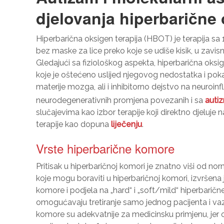
djelovanja hiperbarične
Hiperbarična oksigen terapija (HBOT) je terapija sa 
bez maske za lice preko koje se udiše kisik, u zavisn
Gledajući sa fiziološkog aspekta, hiperbarična oks
koje je oštećeno uslijed njegovog nedostatka i pokaz
materije mozga, ali i inhibitorno dejstvo na neuroi
neurodegenerativnih promjena povezanih i sa
auti
slučajevima kao izbor terapije koji direktno djeluje
terapije kao dopuna
liječenju
.
Vrste hiperbarične komore
Pritisak u hiperbaričnoj komori je znatno viši od nor
koje mogu boraviti u hiperbaričnoj komori, izvršena
komore i podjela na „hard“ i „soft/mild“ hiperbari
omogućavaju tretiranje samo jednog pacijenta i vaz
komore su adekvatnije za medicinsku primjenu, jer