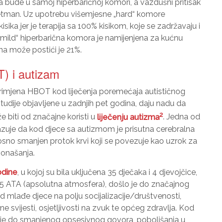
 bude u samoj hiperbaričnoj komori, a vazdušni pritisak
stranica
radila što
retman. Uz upotrebu višemjesne „hard“ komore
bolje
ika jer je terapija sa 100% kisikom, koje se zadržavaju i
tokom
n „mild“ hiperbarična komora je namijenjena za kućnu
Vaše
na može postići je 21%.
posjete.
Ako
T) i autizam
odbijete
ove
kolačiće,
primjena HBOT kod liječenja poremećaja autističnog
neke
studije objavljene u zadnjih pet godina, daju nadu da
funkcije
2
biti od značajne koristi u
liječenju autizma
. Jedna od
će
nestati s
kazuje da kod djece sa autizmom je prisutna cerebralna
web
osno smanjen protok krvi koji se povezuje kao uzrok za
stranice.
ponašanja.
odine
, u kojoj su bila uključena 35 dječaka i 4 djevojčice,
Marketing
5 ATA (apsolutna atmosfera), došlo je do značajnog
Dijeljenjem
od mlađe djece na polju socijalizacije/društvenosti,
vaših
interesovanja i
ne svijesti, osjetljivosti na zvuk te općeg zdravlja. Kod
ponašanja dok
o je do smanjenog opsesivnog govora, poboljšanja u