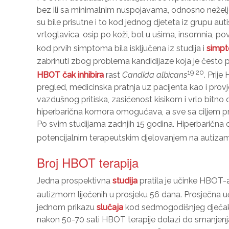
bez ili sa minimalnim nuspojavama, odnosno neželje
su bile prisutne i to kod jednog djeteta iz grupu auti
vrtoglavica, osip po koži, bol u ušima, insomnia, p
kod prvih simptoma bila isključena iz studija i
simpt
zabrinuti zbog problema kandidijaze koja je često pr
19,20
HBOT čak inhibira
rast
Candida albicans
. Prij
pregled, medicinska pratnja uz pacijenta kao i provje
vazdušnog pritiska, zasićenost kisikom i vrlo bitno 
hiperbarična komora omogućava, a sve sa ciljem pre
Po svim studijama zadnjih 15 godina. Hiperbarična o
potencijalnim terapeutskim djelovanjem na autiza
Broj HBOT terapija
Jedna prospektivna
studija
pratila je učinke HBOT-a
autizmom liječenih u prosjeku 56 dana. Prosječna u
jednom prikazu
slučaja
kod sedmogodišnjeg dječak
nakon 50-70 sati HBOT terapije dolazi do smanjenja