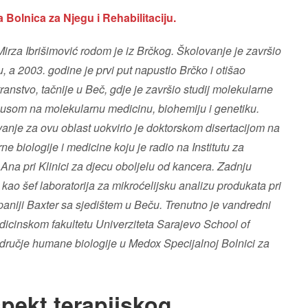
Bolnica za Njegu i Rehabilitaciju.
i. Mirza Ibrišimović rodom je iz Brčkog. Školovanje je završio
 a 2003. godine je prvi put napustio Brčko i otišao
stranstvo, tačnije u Beč, gdje je završio studij molekularne
okusom na molekularnu medicinu, biohemiju i genetiku.
vanje za ovu oblast uokvirio je doktorskom disertacijom na
e biologije i medicine koju je radio na Institutu za
. Ana pri Klinici za djecu oboljelu od kancera. Zadnju
 kao šef laboratorija za mikroćelijsku analizu produkata pri
aniji Baxter sa sjedištem u Beču. Trenutno je vandredni
dicinskom fakultetu Univerziteta Sarajevo School of
odručje humane biologije u Medox Specijalnoj Bolnici za
Neophodno
Ovi kolačići
nisu izborni.
pekt terapijskog
Oni su